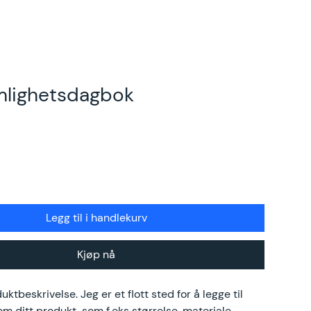
mlighetsdagbok
Legg til i handlekurv
Kjøp nå
ktbeskrivelse. Jeg er et flott sted for å legge til 
 om ditt produkt, som f.eks størrelse, materiale, 