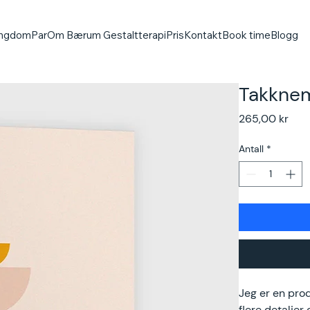
ngdom
Par
Om Bærum Gestaltterapi
Pris
Kontakt
Book time
Blogg
Takkne
Pris
265,00 kr
Antall
*
Jeg er en produ
flere detaljer