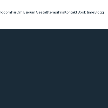
ngdom
Par
Om Bærum Gestaltterapi
Pris
Kontakt
Book time
Blogg