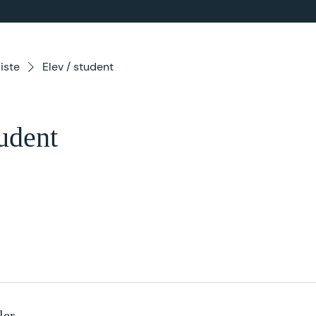
iste
Elev / student
tudent
ler