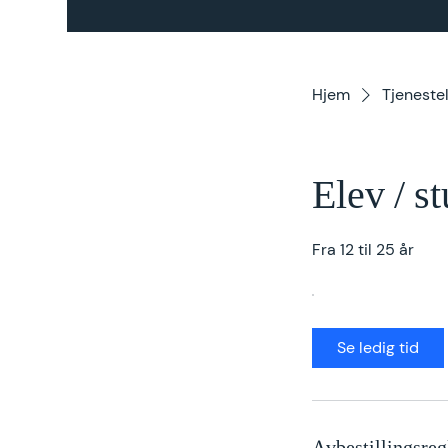
Hjem
Tjenestel
Elev / s
Fra 12 til 25 år
Se ledig tid
Avbestillingsreg