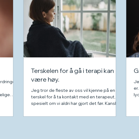
Terskelen for å gå i terapi kan
G
være høy.
rdringer i
Je
er
Jeg tror de fleste av oss vil kjenne på en
elige
ly
terskel for å ta kontakt med en terapeut,
te
spesielt om vi aldri har gjort det før. Kanskje
har...