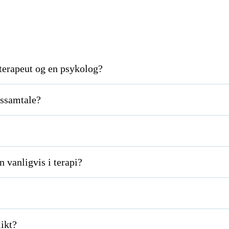
tterapeut og en psykolog?
gssamtale?
 vanligvis i terapi?
likt?