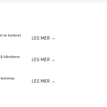
t er konkret
LES MER →
l å håndtere
LES MER →
re kommer
LES MER →