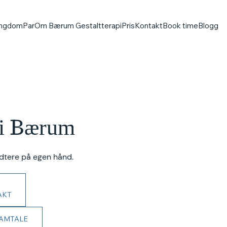
ngdom
Par
Om Bærum Gestaltterapi
Pris
Kontakt
Book time
Blogg
 i Bærum
ndtere på egen hånd.
AKT
SAMTALE