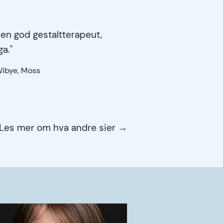
 en god gestaltterapeut,
ga."
Wibye, Moss
Les mer om hva andre sier →