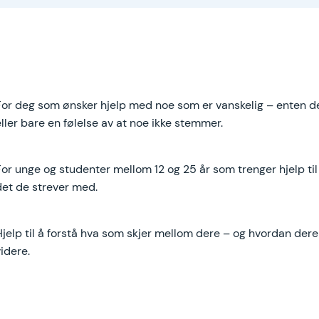
For deg som ønsker hjelp med noe som er vanskelig – enten de
eller bare en følelse av at noe ikke stemmer.
For unge og studenter mellom 12 og 25 år som trenger hjelp ti
det de strever med.
Hjelp til å forstå hva som skjer mellom dere – og hvordan de
idere.