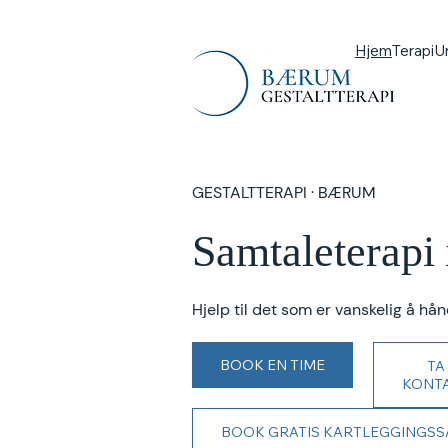
Hjem
Terapi
U
GESTALTTERAPI · BÆRUM
Samtaleterapi
Hjelp til det som er vanskelig å hå
BOOK EN TIME
TA
KONT
BOOK GRATIS KARTLEGGINGS