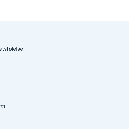
tsfølelse
kst