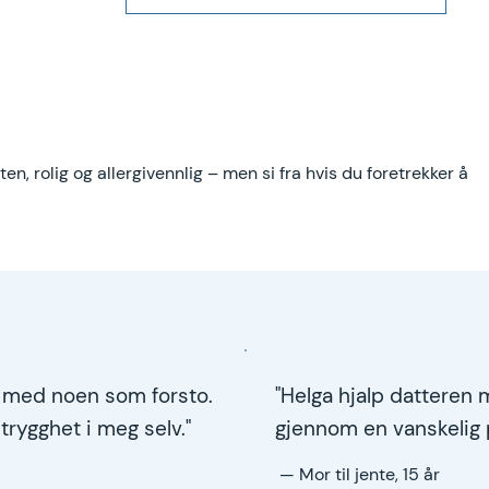
ten, rolig og allergivennlig – men si fra hvis du foretrekker å
e med noen som forsto.
"Helga hjalp datteren m
rygghet i meg selv."
gjennom en vanskelig 
— Mor til jente, 15 år