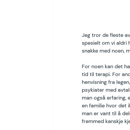
Jeg tror de fleste a
spesielt om vi aldri 
snakke med noen, me
For noen kan det ha
tid til terapi. For
henvisning fra legen
psykiater med avtale
man også erfaring, e
en familie hvor det 
man er vant til å de
fremmed kanskje kj