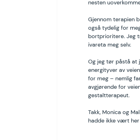
nesten uoverkommel
Gjennom terapien bl
også tydelig for meg
bortprioritere. Jeg t
ivareta meg selv. 
Og jeg tør påstå at
energityver av veien
for meg – nemlig fa
avgjørende for veien 
gestaltterapeut. 
Takk, Monica og Mali
hadde ikke vært her 