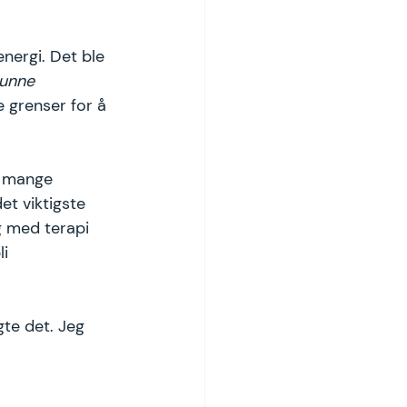
nergi. Det ble 
unne 
e grenser for å 
t mange 
et viktigste 
g med terapi 
i 
gte det. Jeg 