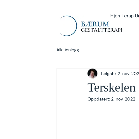
Hjem
Terapi
U
Alle innlegg
helgahk
2. nov. 20
Terskelen 
Oppdatert:
2. nov. 2022