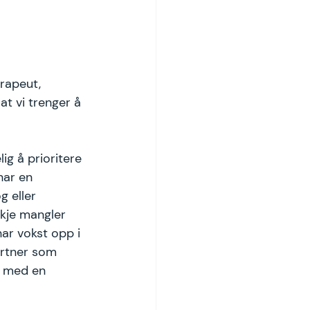
erapeut, 
at vi trenger å 
g å prioritere 
har en 
 eller 
skje mangler 
ar vokst opp i 
artner som 
e med en 