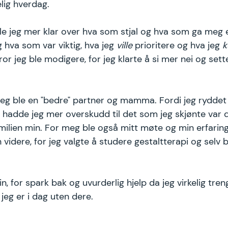
ig hverdag. 
e jeg mer klar over hva som stjal og hva som ga meg e
 hva som var viktig, hva jeg 
ville
 prioritere og hva jeg 
k
ror jeg ble modigere, for jeg klarte å si mer nei og sett
 jeg ble en "bedre" partner og mamma. Fordi jeg rydde
 hadde jeg mer overskudd til det som jeg skjønte var d
milien min. For meg ble også mitt møte og min erfarin
videre, for jeg valgte å studere gestaltterapi og selv bl
n, for spark bak og uvurderlig hjelp da jeg virkelig tren
jeg er i dag uten dere.