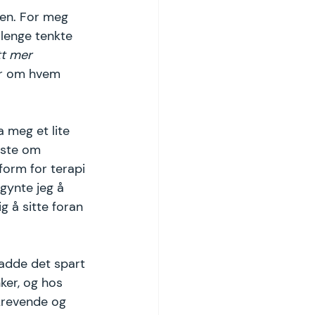
en. For meg 
 lenge tenkte 
tt mer 
r om hvem 
 meg et lite 
sste om 
form for terapi 
gynte jeg å 
 å sitte foran 
hadde det spart 
ker, og hos 
 krevende og 