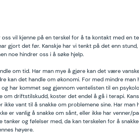
v oss vil kjenne på en terskel for å ta kontakt med en t
har gjort det før. Kanskje har vi tenkt på det enn stund, 
n noe hindrer oss i å søke hjelp. 
ndle om tid. Har man mye å gjøre kan det være vanskeli
 andre kan det handle om økonomi. For med mindre man 
, og har kommet seg gjennom ventelisten til en psykolog
 om driftstilskudd, koster det endel å gå i terapi. Kan
r ikke vant til å snakke om problemene sine. Har man h
ikke er vanlig å snakke om sånt, eller ikke har venner/p
le tanker og følelser med, da kan terskelen for å snakk
ennes høyere. 