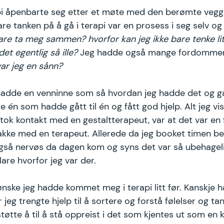
pi åpenbarte seg etter et møte med den berømte vegg
are tanken på å gå i terapi var en prosess i seg selv og
bare ta meg sammen? hvorfor kan jeg ikke bare tenke li
det egentlig så ille?
 Jeg hadde også mange fordomme
var jeg en sånn?
 hadde en venninne som så hvordan jeg hadde det og ga
e én som hadde gått til én og fått god hjelp. Alt jeg vi
 tok kontakt med en gestaltterapeut, var at det var en 
akke med en terapeut. Allerede da jeg booket timen be
gså nervøs da dagen kom og syns det var så ubehagelig
are hvorfor jeg var der. 
 ønske jeg hadde kommet meg i terapi litt før. Kanskje 
jeg trengte hjelp til å sortere og forstå følelser og tan
støtte å til å stå oppreist i det som kjentes ut som en