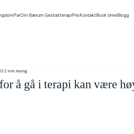
ngdom
Par
Om Bærum Gestaltterapi
Pris
Kontakt
Book time
Blogg
20
2 min lesing
for å gå i terapi kan være hø